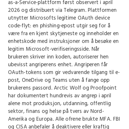
as-a-Service-plattform først observert i april
2026 og distribuert via Telegram. Plattformen
utnytter Microsofts legitime OAuth device
code-flyt: en phishing-epost utgir seg for å
være fra en kjent skytjeneste og inneholder en
enhetskode med instruksjoner om å besøke en
legitim Microsoft-verifiseringsside. Når
brukeren skriver inn koden, autoriserer hen
ubevisst angriperens enhet. Angriperen får
OAuth-tokens som gir vedvarende tilgang til e-
post, OneDrive og Teams uten å fange opp
brukerens passord. Arctic Wolf og Proofpoint
har dokumentert hundrevis av angrep i april
alene mot produksjon, utdanning, offentlig
sektor, finans og helse på tvers av Nord-
Amerika og Europa. Alle ofrene brukte MFA. FBI
og CISA anbefaler å deaktivere eller kraftig